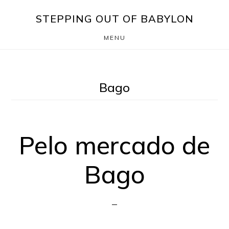
Skip
Saltar
STEPPING OUT OF BABYLON
to
para
MENU
main
o
content
rodapé
Bago
Pelo mercado de
Bago