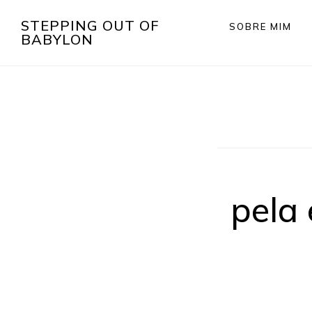
Skip
Saltar
STEPPING OUT OF
SOBRE MIM
to
para
BABYLON
main
o
content
rodapé
pela 