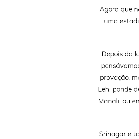
Agora que n
uma estadi
Depois da l
pensávamos
provação, m
Leh, ponde d
Manali, ou e
Srinagar e t