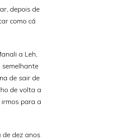
r, depois de
tar como cá
anali a Leh,
 semelhante
a de sair de
ho de volta a
 irmos para a
a de dez anos