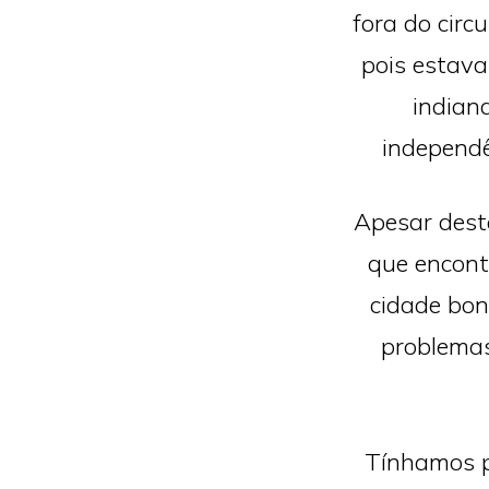
fora do circ
pois estava
indian
independ
Apesar dest
que encont
cidade bon
problemas
Tínhamos p