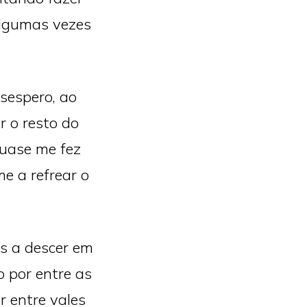
algumas vezes
sespero, ao
r o resto do
quase me fez
e a refrear o
s a descer em
 por entre as
r entre vales