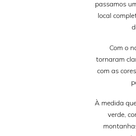
passamos uma
local comple
d
Com o na
tornaram cla
com as cores
p
À medida que
verde, c
montanhas,