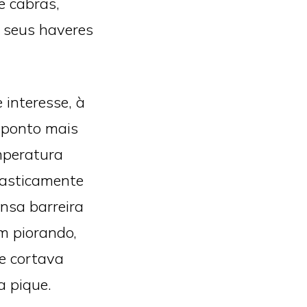
e cabras,
 seus haveres
 interesse, à
 ponto mais
mperatura
rasticamente
nsa barreira
m piorando,
e cortava
a pique.