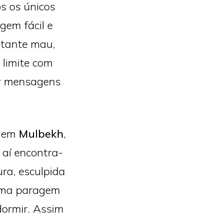
s os únicos
gem fácil e
stante mau,
 limite com
er mensagens
i em
Mulbekh
,
 aí encontra-
ra, esculpida
ó uma paragem
dormir. Assim