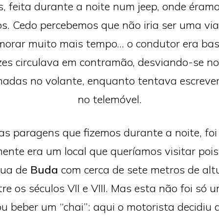
s, feita durante a noite num jeep, onde éramo
s. Cedo percebemos que não iria ser uma via
morar muito mais tempo… o condutor era ba
es circulava em contramão, desviando-se no
nadas no volante, enquanto tentava escrev
no telemóvel.
s paragens que fizemos durante a noite, fo
ente era um local que queríamos visitar pois
tua de
Buda
com cerca de sete metros de altu
re os séculos VII e VIII. Mas esta não foi s
u beber um “chai”: aqui o motorista decidiu 