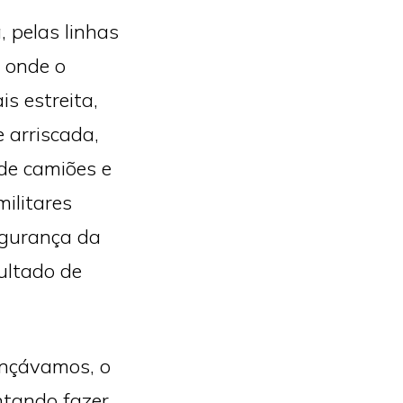
, pelas linhas
 onde o
s estreita,
 arriscada,
de camiões e
militares
egurança da
ultado de
ançávamos, o
ntando fazer