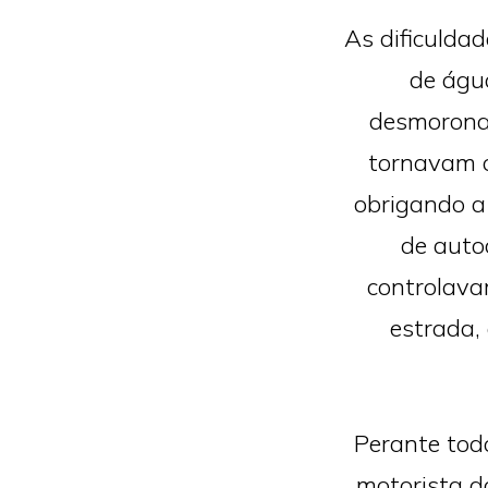
As dificuldad
de águ
desmoronam
tornavam o
obrigando a
de autoc
controlava
estrada,
Perante tod
motorista d