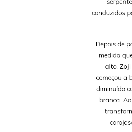
serpente
conduzidos p
Depois de 
medida que
alto,
Zoji
começou a b
diminuído c
branca. Ao
transfor
corajos