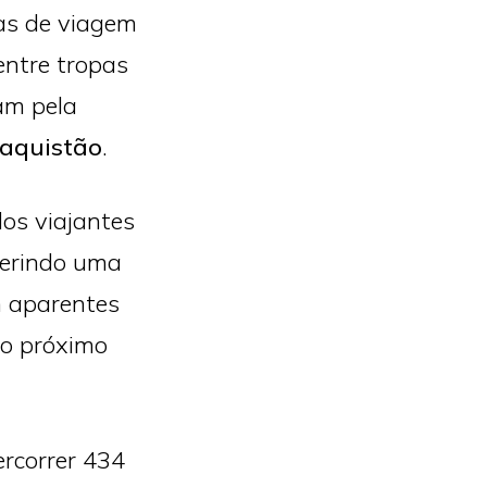
ias de viagem
entre tropas
am pela
aquistão
.
os viajantes
ferindo uma
m aparentes
so próximo
rcorrer 434