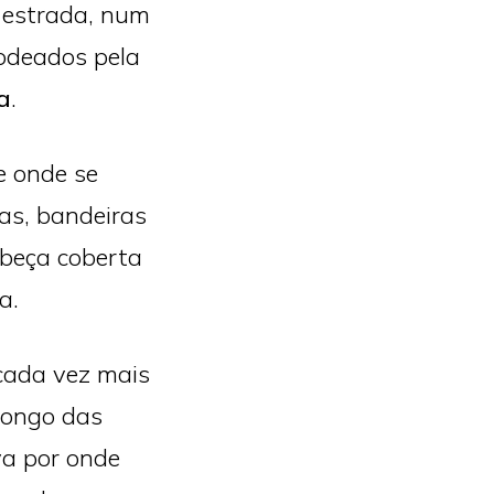
 estrada, num
rodeados pela
a
.
de onde se
as, bandeiras
abeça coberta
a.
cada vez mais
longo das
va por onde