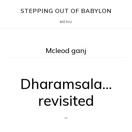
Skip
Saltar
STEPPING OUT OF BABYLON
to
para
MENU
main
o
content
rodapé
Mcleod ganj
Dharamsala…
revisited