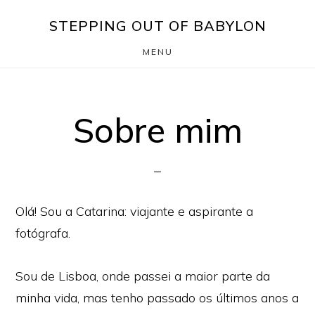
Skip
Saltar
STEPPING OUT OF BABYLON
to
para
MENU
main
o
content
rodapé
Sobre mim
Olá! Sou a Catarina: viajante e aspirante a
fotógrafa.
Sou de Lisboa, onde passei a maior parte da
minha vida, mas tenho passado os últimos anos a