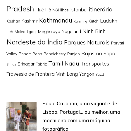
Pradesh
itinerário
Istanbul
Hué
Hà Nôi
Ilhas
Kathmandu
Ladakh
Kashmir
Kashan
Kutch
Kunming
Ninh Binh
Meghalaya
Nagaland
Leh
Mcleod ganj
Nordeste da Índia
Parques Naturais
Parvati
Rajastão
Sapa
Valley
Phnom Penh
Pondicherry
Punjab
Tamil Nadu
Transportes
Srinagar
Tabriz
Shiraz
Travessia de Fronteira
Vinh Long
Yangon
Yazd
Sou a Catarina, uma viajante de
Lisboa, Portugal… ou melhor, uma
mochileira com uma máquina
fotográfica!