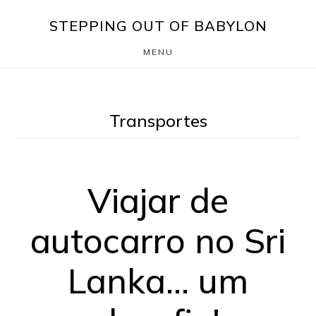
Skip
Saltar
STEPPING OUT OF BABYLON
to
para
MENU
main
o
content
rodapé
Transportes
Viajar de
autocarro no Sri
Lanka… um