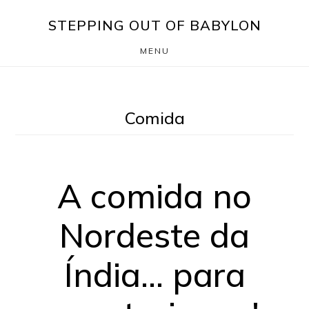
Skip
Saltar
STEPPING OUT OF BABYLON
to
para
MENU
main
o
content
rodapé
Comida
A comida no
Nordeste da
Índia… para