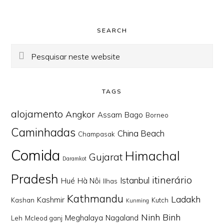
Footer
SEARCH
Pesquisar
neste
website
TAGS
alojamento
Angkor
Assam
Bago
Borneo
Caminhadas
China Beach
Champasak
Comida
Himachal
Gujarat
Daramkot
Pradesh
itinerário
Istanbul
Hué
Hà Nôi
Ilhas
Kathmandu
Ladakh
Kashmir
Kashan
Kutch
Kunming
Ninh Binh
Meghalaya
Nagaland
Leh
Mcleod ganj