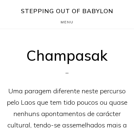
Skip
Saltar
STEPPING OUT OF BABYLON
to
para
MENU
main
o
content
rodapé
Champasak
Uma paragem diferente neste percurso
pelo Laos que tem tido poucos ou quase
nenhuns apontamentos de carácter
cultural, tendo-se assemelhados mais a