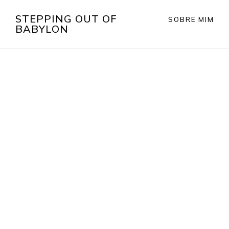
Skip
Saltar
STEPPING OUT OF
SOBRE MIM
to
para
BABYLON
main
o
content
rodapé