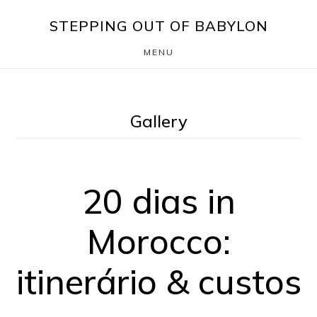
Skip
Saltar
STEPPING OUT OF BABYLON
to
para
MENU
main
o
content
rodapé
Gallery
20 dias in
Morocco:
itinerário & custos