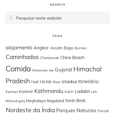
SEARCH
Pesquisar
neste
website
TAGS
alojamento
Angkor
Assam
Bago
Borneo
Caminhadas
China Beach
Champasak
Comida
Himachal
Gujarat
Dharamsala
Goa
Pradesh
itinerário
Istanbul
Hué
Hà Nôi
Ilhas
Kathmandu
Ladakh
Kashmir
Kashan
Kutch
Leh
Ninh Binh
Meghalaya
Nagaland
Mcleod ganj
Nordeste da Índia
Parques Naturais
Parvati