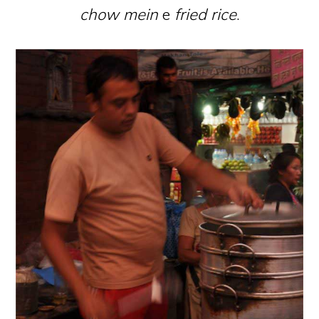
chow mein
e
fried rice
.