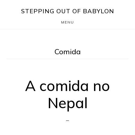
Skip
Saltar
STEPPING OUT OF BABYLON
to
para
MENU
main
o
content
rodapé
Comida
A comida no
Nepal