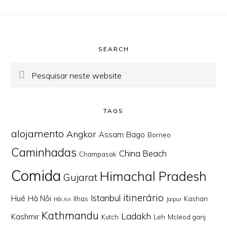
Footer
SEARCH
Pesquisar
neste
website
TAGS
alojamento
Angkor
Assam
Bago
Borneo
Caminhadas
China Beach
Champasak
Comida
Himachal Pradesh
Gujarat
itinerário
Istanbul
Hué
Hà Nôi
Ilhas
Kashan
Hôi An
Jaipur
Kathmandu
Ladakh
Kashmir
Kutch
Leh
Mcleod ganj