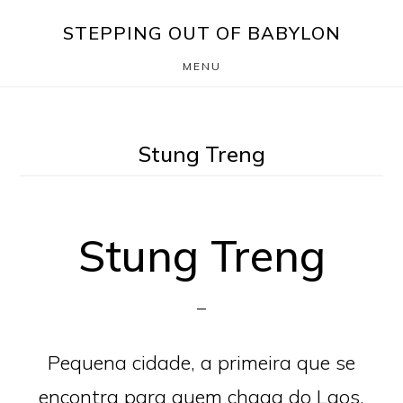
Skip
Saltar
STEPPING OUT OF BABYLON
to
para
MENU
main
o
content
rodapé
Stung Treng
Stung Treng
Pequena cidade, a primeira que se
encontra para quem chaga do Laos,