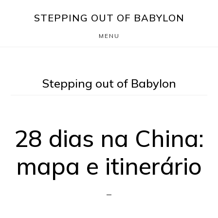
Skip
Saltar
STEPPING OUT OF BABYLON
to
para
MENU
main
o
content
rodapé
Stepping out of Babylon
28 dias na China:
mapa e itinerário